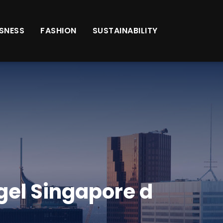
SNESS
FASHION
SUSTAINABILITY
gel Singapore d