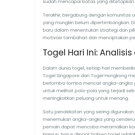
sudah mencapai batas yang ditetapkan.
Terakhir, bergabung dengan komunitas 
yang mungkin belum dipertimbangkan. D
baru dalam menentukan strategi dan pi
motivasi tambahan dan menciptakan pe
Togel Hari Ini: Analisis
Dalam dunia togel, setiap hari memberi
Togel Singapore dan Togel Hongkong men
berlomba-lomba mencari angka-angka yang 
untuk melihat pola-pola yang terjadi se
meningkatkan peluang untuk menang.
Satu pendekatan yang sering digunakan 
menemukan angka-angka yang cenderung 
pemain dapat mencoba meramalkan kombi
Namun, harus diingat bahwa togel adala