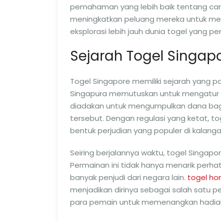
pemahaman yang lebih baik tentang cara
meningkatkan peluang mereka untuk men
eksplorasi lebih jauh dunia togel yang pen
Sejarah Togel Singap
Togel Singapore memiliki sejarah yang pa
Singapura memutuskan untuk mengatur d
diadakan untuk mengumpulkan dana bagi
tersebut. Dengan regulasi yang ketat, t
bentuk perjudian yang populer di kalang
Seiring berjalannya waktu, togel Singapor
Permainan ini tidak hanya menarik perhat
banyak penjudi dari negara lain.
togel ho
menjadikan dirinya sebagai salah satu 
para pemain untuk memenangkan hadiah