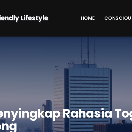
endly Lifestyle
HOME
CONSCIOU
r.com
Menyingkap Rahasia To
ong