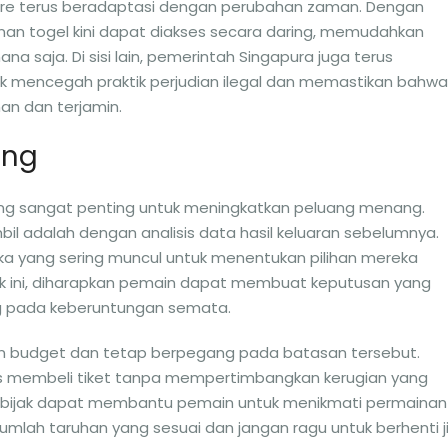
re terus beradaptasi dengan perubahan zaman. Dengan
inan togel kini dapat diakses secara daring, memudahkan
 saja. Di sisi lain, pemerintah Singapura juga terus
 mencegah praktik perjudian ilegal dan memastikan bahwa
an dan terjamin.
ong
ng sangat penting untuk meningkatkan peluang menang.
l adalah dengan analisis data hasil keluaran sebelumnya.
gka yang sering muncul untuk menentukan pilihan mereka
ik ini, diharapkan pemain dapat membuat keputusan yang
ng pada keberuntungan semata.
kan budget dan tetap berpegang pada batasan tersebut.
s membeli tiket tanpa mempertimbangkan kerugian yang
n bijak dapat membantu pemain untuk menikmati permainan
 jumlah taruhan yang sesuai dan jangan ragu untuk berhenti j