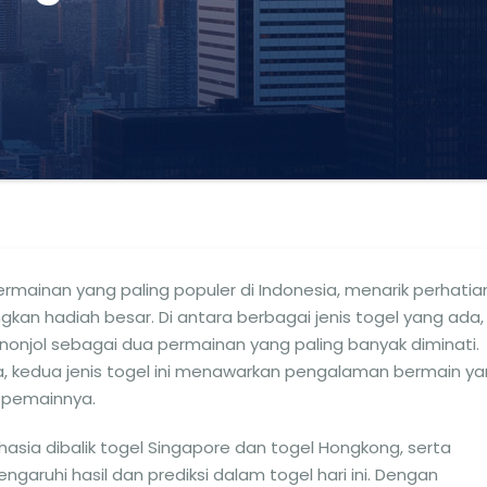
ermainan yang paling populer di Indonesia, menarik perhatia
n hadiah besar. Di antara berbagai jenis togel yang ada,
onjol sebagai dua permainan yang paling banyak diminati.
, kedua jenis togel ini menawarkan pengalaman bermain y
ra pemainnya.
ahasia dibalik togel Singapore dan togel Hongkong, serta
ruhi hasil dan prediksi dalam togel hari ini. Dengan