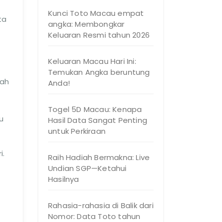
Kunci Toto Macau empat
ta
angka: Membongkar
Keluaran Resmi tahun 2026
Keluaran Macau Hari Ini:
Temukan Angka beruntung
tah
Anda!
Togel 5D Macau: Kenapa
u
Hasil Data Sangat Penting
untuk Perkiraan
i.
Raih Hadiah Bermakna: Live
Undian SGP—Ketahui
Hasilnya
Rahasia-rahasia di Balik dari
Nomor: Data Toto tahun