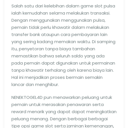
Salah satu dari kelebihan dalam game slot pulsa
ialah kemudahan selama melakukan transaksi.
Dengan menggunakan menggunakan pulsa,
pemain tidak perlu khawatir dalam melakukan
transfer bank ataupun cara pembayaran lain
yang sering kadang memakan waktu. Di samping
itu, penyetoran tanpa biaya tambahan
memastikan bahwa seluruh saldo yang ada
pada pemain dapat digunakan untuk permainan
tanpa khawatir terhalang oleh karena biaya lain.
Hal ini menjadikan proses bermain semakin
lancar dan menghibur.
NENEKTOGEL4D pun menawarkan peluang untuk
pemain untuk merasakan penawaran serta
reward menarik yang dapat dapat meningkatkan
peluang menang. Dengan berbagai berbagai
tipe opsi game slot serta jaminan kemenangan,