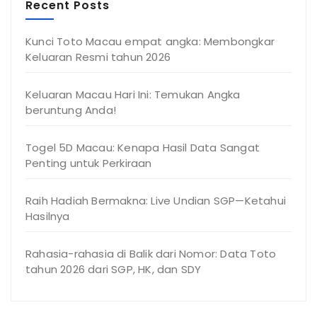
Recent Posts
Kunci Toto Macau empat angka: Membongkar
Keluaran Resmi tahun 2026
Keluaran Macau Hari Ini: Temukan Angka
beruntung Anda!
Togel 5D Macau: Kenapa Hasil Data Sangat
Penting untuk Perkiraan
Raih Hadiah Bermakna: Live Undian SGP—Ketahui
Hasilnya
Rahasia-rahasia di Balik dari Nomor: Data Toto
tahun 2026 dari SGP, HK, dan SDY