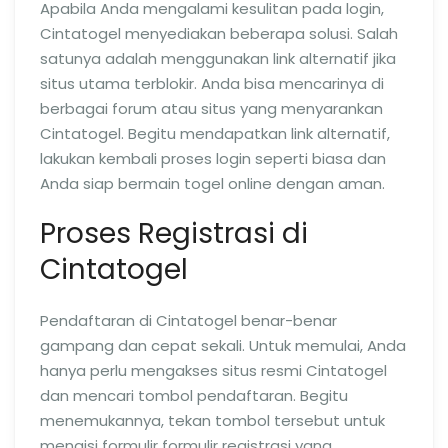
Apabila Anda mengalami kesulitan pada login,
Cintatogel menyediakan beberapa solusi. Salah
satunya adalah menggunakan link alternatif jika
situs utama terblokir. Anda bisa mencarinya di
berbagai forum atau situs yang menyarankan
Cintatogel. Begitu mendapatkan link alternatif,
lakukan kembali proses login seperti biasa dan
Anda siap bermain togel online dengan aman.
Proses Registrasi di
Cintatogel
Pendaftaran di Cintatogel benar-benar
gampang dan cepat sekali. Untuk memulai, Anda
hanya perlu mengakses situs resmi Cintatogel
dan mencari tombol pendaftaran. Begitu
menemukannya, tekan tombol tersebut untuk
mengisi formulir formulir registrasi yang