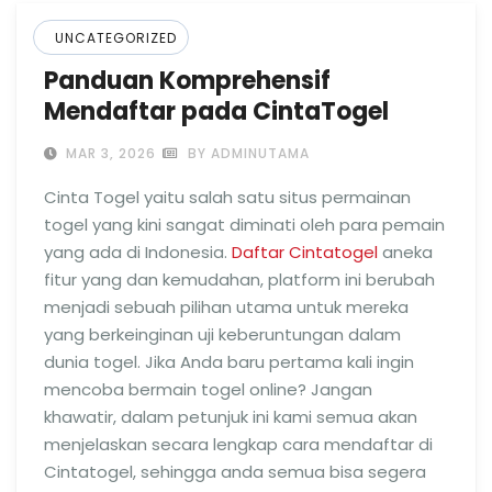
UNCATEGORIZED
Panduan Komprehensif
Mendaftar pada CintaTogel
MAR 3, 2026
BY ADMINUTAMA
Cinta Togel yaitu salah satu situs permainan
togel yang kini sangat diminati oleh para pemain
yang ada di Indonesia.
Daftar Cintatogel
aneka
fitur yang dan kemudahan, platform ini berubah
menjadi sebuah pilihan utama untuk mereka
yang berkeinginan uji keberuntungan dalam
dunia togel. Jika Anda baru pertama kali ingin
mencoba bermain togel online? Jangan
khawatir, dalam petunjuk ini kami semua akan
menjelaskan secara lengkap cara mendaftar di
Cintatogel, sehingga anda semua bisa segera