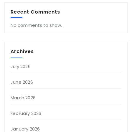
Recent Comments
No comments to show.
Archives
July 2026
June 2026
March 2026
February 2026
January 2026