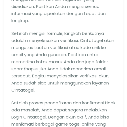
disediakan. Pastikan Anda mengisi semua
informasi yang diperlukan dengan tepat dan
lengkap.
Setelah mengisi formulir, langkah berikutnya
adalah menyelesaikan verifikasi. Cintatogel akan
mengutus tautan verifikasi atau kode unik ke
email yang Anda gunakan. Pastikan untuk
memeriksa kotak masuk Anda dan juga folder
spam/hapus jika Anda tidak menerima email
tersebut. Begitu menyelesaikan verifikasi akun,
Anda sudah siap untuk menggunakan layanan
Cintatogel.
Setelah proses pendaftaran dan konfirmasi tidak
ada masalah, Anda dapat segera melakukan
Login Cintatogel. Dengan akun aktif, Anda bisa
menikmati berbagai game togel online yang