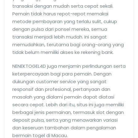
transaksi dengan mudah serta cepat sekali.
Pemain tidak harus repot-repot memakai
metode pembayaran yang terlalu sulit, cukup
dengan pulsa dari ponsel mereka, semua
transaksi menjadi lebih mudah. Ini sangat
memudahkan, terutama bagi orang-orang yang
tidak belum memiliki akses ke rekening bank.
NENEKTOGEL4D juga menjamin perlindungan serta
keterpercayaan bagi para pemain. Dengan
dukungan customer service yang sangat
responsif dan profesional, pertanyaan dan
masalah yang dialami pemain dapat diatasi
secara cepat. Lebih dari itu, situs ini juga memiliki
berbagai jenis permainan, termasuk slot dengan
deposit pulsa, serta yang menawarkan variasi
dan keseruan tambahan dalam pengalaman
bermain togel di Macau.