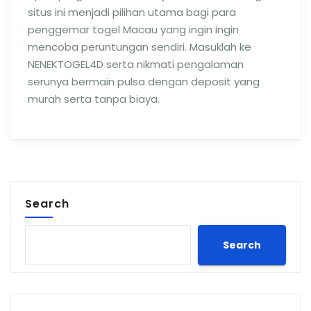
situs ini menjadi pilihan utama bagi para
penggemar togel Macau yang ingin ingin
mencoba peruntungan sendiri. Masuklah ke
NENEKTOGEL4D serta nikmati pengalaman
serunya bermain pulsa dengan deposit yang
murah serta tanpa biaya.
Search
Search