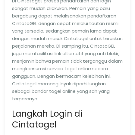
Di Cintatogel, proses pendaftaran dan login
sangat mudah dilakukan. Pemain yang baru
bergabung dapat melaksanakan pendaftaran
CintatoGEL dengan cepat melalui tautan resmi
yang tersedia, sedangkan pemain lama dapat
dengan mudah masuk Cintatogel untuk teruskan
perjalanan mereka. Di samping itu, CintatoGEL
juga memfasilitasi link alternatif yang anti blokir,
menjamin bahwa pemain tidak terganggu dalam
mengkonsumsi service togel online secara
gangguan. Dengan bermacam kelebihan ini,
Cintatogel memang layak diperhitungkan
sebagai bandar togel online yang sah yang
terpercaya.
Langkah Login di
Cintatogel