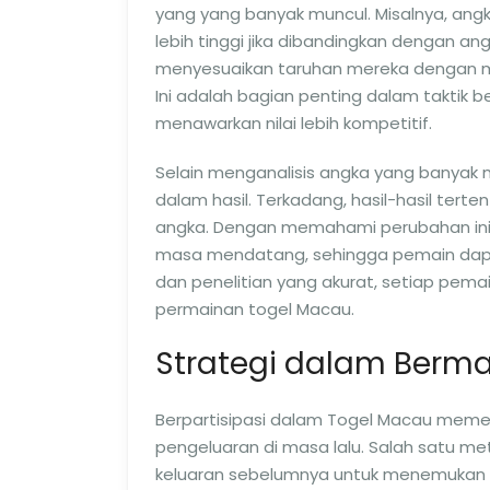
yang yang banyak muncul. Misalnya, angka
lebih tinggi jika dibandingkan dengan a
menyesuaikan taruhan mereka dengan m
Ini adalah bagian penting dalam taktik
menawarkan nilai lebih kompetitif.
Selain menganalisis angka yang banyak 
dalam hasil. Terkadang, hasil-hasil tert
angka. Dengan memahami perubahan ini
masa mendatang, sehingga pemain dap
dan penelitian yang akurat, setiap pemai
permainan togel Macau.
Strategi dalam Berm
Berpartisipasi dalam Togel Macau meme
pengeluaran di masa lalu. Salah satu me
keluaran sebelumnya untuk menemukan p