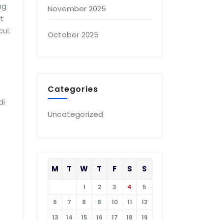
ng
November 2025
t
ul.
October 2025
Categories
di
Uncategorized
M
T
W
T
F
S
S
1
2
3
4
5
6
7
8
9
10
11
12
13
14
15
16
17
18
19