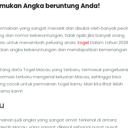
Temukan Angka beruntung Anda!
ermainan yang sangat menarik dan disukai oleh banyak peci
ang dan nomor keberuntungan, tidak ajaib jika banyak orang
acao untuk menambah peluang anda.
togel
Dalam tahun 202
patkan angka keberuntungan dan mendapatkan kemenangan
entang data Togel Macau yang terbaru, termasuk pengeluara
formasi terbaru mengenai keluaran Macau, sehingga bisa
cocok untuk permainan togel kamu. Mari kita lihat lebih
sama kami!
au
ainan judi angka yang sangat amat terkenal di antara
daerah Macau, yang sangat dikenal sebagai pusat pusat