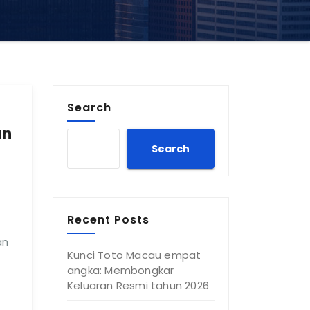
Search
un
Search
Recent Posts
an
Kunci Toto Macau empat
angka: Membongkar
Keluaran Resmi tahun 2026