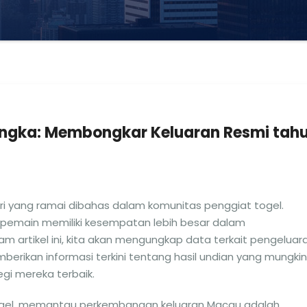
ngka: Membongkar Keluaran Resmi tah
i yang ramai dibahas dalam komunitas penggiat togel.
, pemain memiliki kesempatan lebih besar dalam
 artikel ini, kita akan mengungkap data terkait pengeluar
erikan informasi terkini tentang hasil undian yang mungkin
i mereka terbaik.
togel, memantau perkembangan keluaran Macau adalah