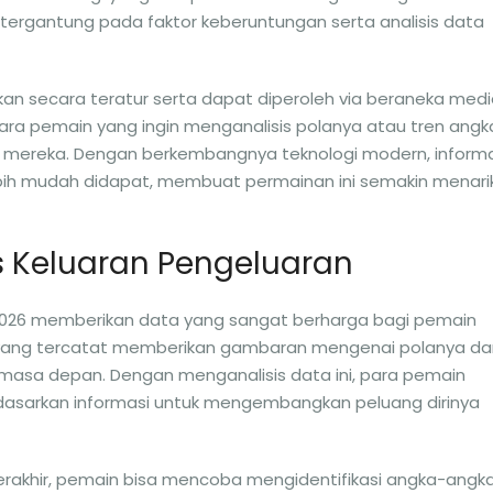
 tergantung pada faktor keberuntungan serta analisis data
an secara teratur serta dapat diperoleh via beraneka medi
 para pemain yang ingin menganalisis polanya atau tren angk
 mereka. Dengan berkembangnya teknologi modern, informa
ebih mudah didapat, membuat permainan ini semakin menari
is Keluaran Pengeluaran
 2026 memberikan data yang sangat berharga bagi pemain
n yang tercatat memberikan gambaran mengenai polanya da
masa depan. Dengan menganalisis data ini, para pemain
dasarkan informasi untuk mengembangkan peluang dirinya
erakhir, pemain bisa mencoba mengidentifikasi angka-angk