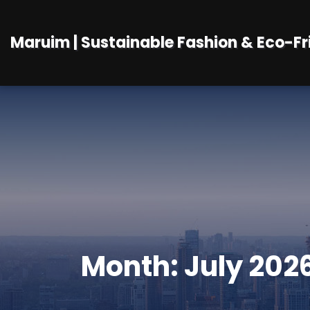
Maruim | Sustainable Fashion & Eco-Fri
Open-Hours:10 am to 7pm
info@themeansa
Month:
July 202