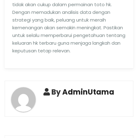
tidak akan cukup dalam permainan toto hk.
Dengan memadukan analisis data dengan
strategi yang baik, peluang untuk meraih
kemenangan akan semakin meningkat. Pastikan
untuk selalu memperbarui pengetahuan tentang
keluaran hk terbaru guna menjaga langkah dan
keputusan tetap relevan.
By
AdminUtama