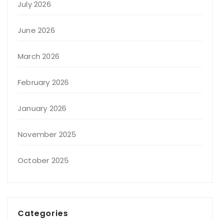
July 2026
June 2026
March 2026
February 2026
January 2026
November 2025
October 2025
Categories