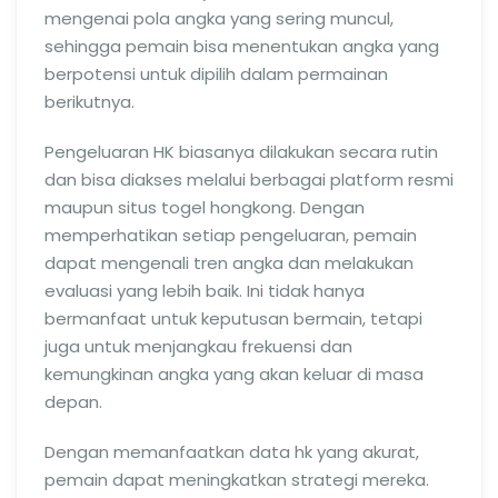
mengenai pola angka yang sering muncul,
sehingga pemain bisa menentukan angka yang
berpotensi untuk dipilih dalam permainan
berikutnya.
Pengeluaran HK biasanya dilakukan secara rutin
dan bisa diakses melalui berbagai platform resmi
maupun situs togel hongkong. Dengan
memperhatikan setiap pengeluaran, pemain
dapat mengenali tren angka dan melakukan
evaluasi yang lebih baik. Ini tidak hanya
bermanfaat untuk keputusan bermain, tetapi
juga untuk menjangkau frekuensi dan
kemungkinan angka yang akan keluar di masa
depan.
Dengan memanfaatkan data hk yang akurat,
pemain dapat meningkatkan strategi mereka.