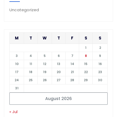
Uncategorized
M
T
W
T
F
S
S
1
2
3
4
5
6
7
8
9
10
11
12
13
14
15
16
17
18
19
20
21
22
23
24
25
26
27
28
29
30
31
August 2026
« Jul