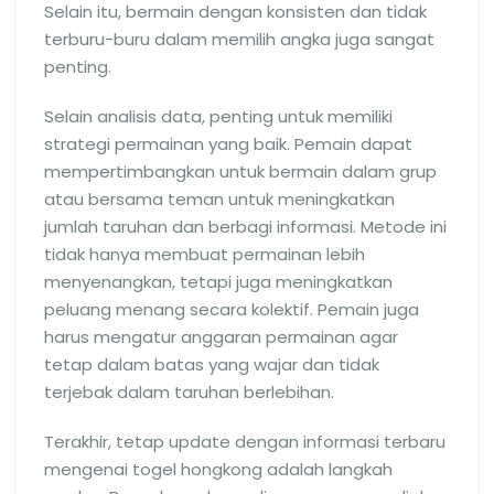
Selain itu, bermain dengan konsisten dan tidak
terburu-buru dalam memilih angka juga sangat
penting.
Selain analisis data, penting untuk memiliki
strategi permainan yang baik. Pemain dapat
mempertimbangkan untuk bermain dalam grup
atau bersama teman untuk meningkatkan
jumlah taruhan dan berbagi informasi. Metode ini
tidak hanya membuat permainan lebih
menyenangkan, tetapi juga meningkatkan
peluang menang secara kolektif. Pemain juga
harus mengatur anggaran permainan agar
tetap dalam batas yang wajar dan tidak
terjebak dalam taruhan berlebihan.
Terakhir, tetap update dengan informasi terbaru
mengenai togel hongkong adalah langkah