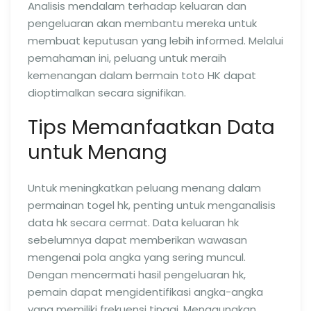
Analisis mendalam terhadap keluaran dan
pengeluaran akan membantu mereka untuk
membuat keputusan yang lebih informed. Melalui
pemahaman ini, peluang untuk meraih
kemenangan dalam bermain toto HK dapat
dioptimalkan secara signifikan.
Tips Memanfaatkan Data
untuk Menang
Untuk meningkatkan peluang menang dalam
permainan togel hk, penting untuk menganalisis
data hk secara cermat. Data keluaran hk
sebelumnya dapat memberikan wawasan
mengenai pola angka yang sering muncul.
Dengan mencermati hasil pengeluaran hk,
pemain dapat mengidentifikasi angka-angka
yang memiliki frekuensi tinggi. Menggunakan