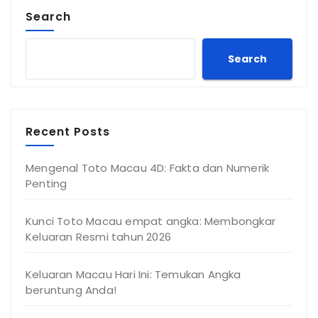
Search
Search
Recent Posts
Mengenal Toto Macau 4D: Fakta dan Numerik
Penting
Kunci Toto Macau empat angka: Membongkar
Keluaran Resmi tahun 2026
Keluaran Macau Hari Ini: Temukan Angka
beruntung Anda!