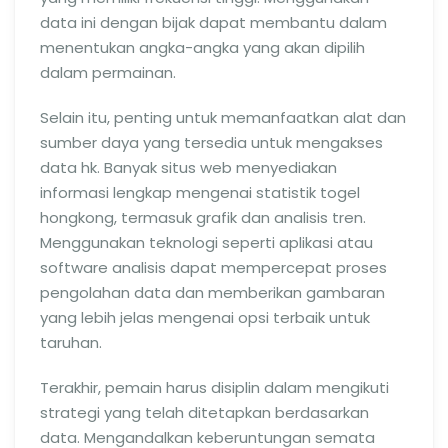
data ini dengan bijak dapat membantu dalam
menentukan angka-angka yang akan dipilih
dalam permainan.
Selain itu, penting untuk memanfaatkan alat dan
sumber daya yang tersedia untuk mengakses
data hk. Banyak situs web menyediakan
informasi lengkap mengenai statistik togel
hongkong, termasuk grafik dan analisis tren.
Menggunakan teknologi seperti aplikasi atau
software analisis dapat mempercepat proses
pengolahan data dan memberikan gambaran
yang lebih jelas mengenai opsi terbaik untuk
taruhan.
Terakhir, pemain harus disiplin dalam mengikuti
strategi yang telah ditetapkan berdasarkan
data. Mengandalkan keberuntungan semata